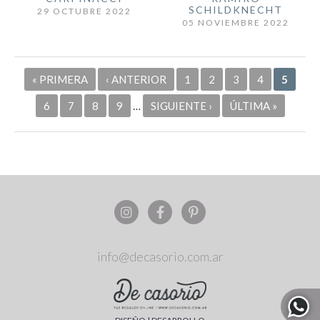
SCHILDKNECHT
29 OCTUBRE 2022
05 NOVIEMBRE 2022
Páginas
« PRIMERA
‹ ANTERIOR
1
2
3
4
5
6
7
8
9
…
SIGUIENTE ›
ÚLTIMA »
info@decasorio.com.ar