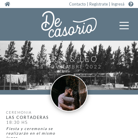
Pasar al contenido principal
Contacto
|
Registrate
|
Ingresá
KARLI
LEO
11 NOVIEMBRE 2022
CEREMONIA
LAS CORTADERAS
18:30 HS
Fiesta y ceremonia se
realizarán en el mismo
lugar