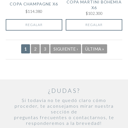
COPA MARTINI BOHEMIA
COPA CHAMPAGNE X6
X6
$114.380
$102.300
REGALAR
REGALAR
Páginas
1
2
3
SIGUIENTE ›
ÚLTIMA »
¿DUDAS?
Si todavía no te quedó claro cómo
proceder, te aconsejamos mirar nuestra
sección de
preguntas frecuentes o contactarnos, te
responderemos a la brevedad!