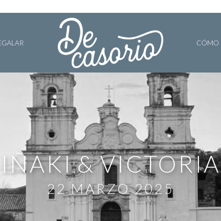
EGALAR
CÓMO 
IÑAKI
VICTORIA
22 MARZO 2025