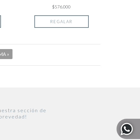
$576.000
REGALAR
MA »
uestra sección de
 brevedad!