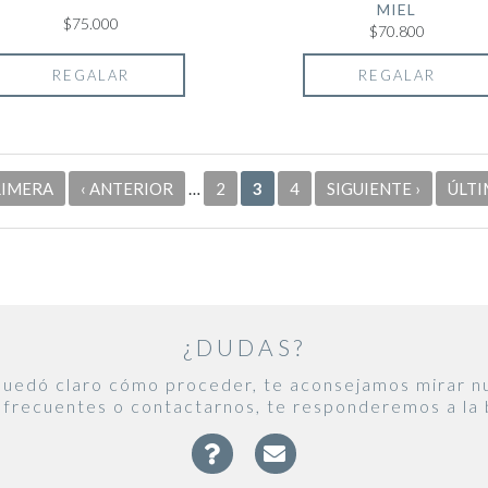
MIEL
$75.000
$70.800
REGALAR
REGALAR
RIMERA
‹ ANTERIOR
…
2
3
4
SIGUIENTE ›
ÚLTI
¿DUDAS?
 quedó claro cómo proceder, te aconsejamos mirar n
 frecuentes o contactarnos, te responderemos a la