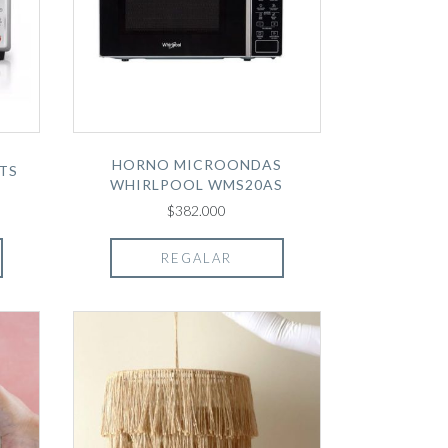
HORNO MICROONDAS
TS
WHIRLPOOL WMS20AS
$382.000
REGALAR