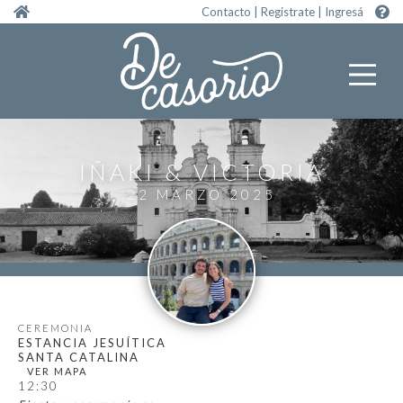
Pasar al contenido principal
Contacto
|
Registrate
|
Ingresá
IÑAKI
VICTORIA
22 MARZO 2025
CEREMONIA
ESTANCIA JESUÍTICA
SANTA CATALINA
12:30