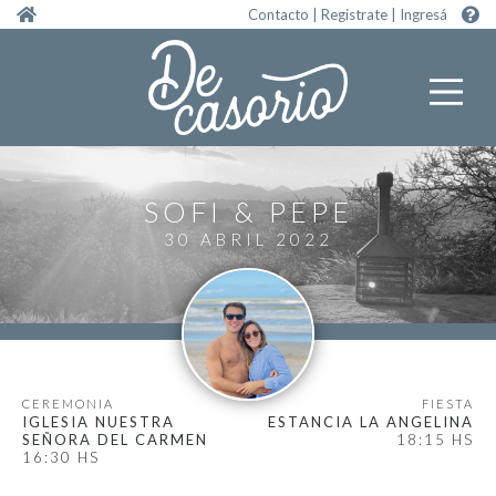
Pasar al contenido principal
Contacto
|
Registrate
|
Ingresá
SOFI
PEPE
30 ABRIL 2022
CEREMONIA
FIESTA
IGLESIA NUESTRA
ESTANCIA LA ANGELINA
SEÑORA DEL CARMEN
18:15 HS
16:30 HS