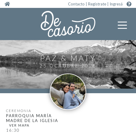
Pasar al contenido principal
Contacto
|
Registrate
|
Ingresá
PAZ
MATY
25 OCTUBRE 2025
CEREMONIA
PARROQUIA MARÍA
MADRE DE LA IGLESIA
16:30