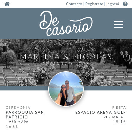
Pasar al contenido principal
Contacto
|
Registrate
|
Ingresá
MARTINA
NICOLAS
02 MARZO 2025
CEREMONIA
FIESTA
PARROQUIA SAN
ESPACIO ARENA GOLF
PATRICIO
18:15
16.00