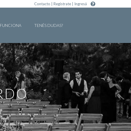
Contacto
|
Registrate
|
Ingresá
FUNCIONA
TENÉS DUDAS?
RDO