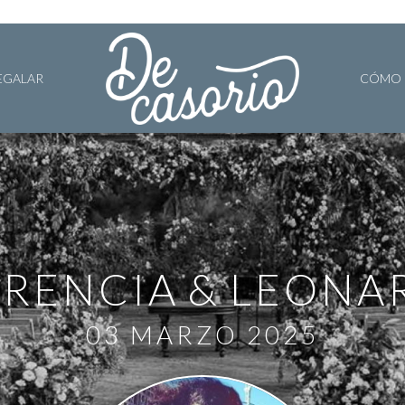
EGALAR
CÓMO 
ORENCIA
LEONA
03 MARZO 2025