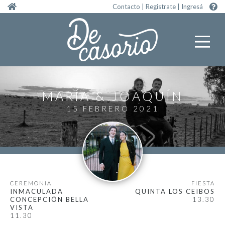
Pasar al contenido principal
Contacto
|
Registrate
|
Ingresá
MARÍA
JOAQUÍN
15 FEBRERO 2021
CEREMONIA
FIESTA
INMACULADA
QUINTA LOS CEIBOS
CONCEPCIÓN BELLA
13.30
VISTA
11.30