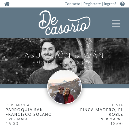
Pasar al contenido principal
Contacto
|
Registrate
|
Ingresá
ASUNCIÓN
IVÁN
03 OCTUBRE 2026
CEREMONIA
FIESTA
PARROQUIA SAN
FINCA MADERO, EL
FRANCISCO SOLANO
ROBLE
15:30
18:00