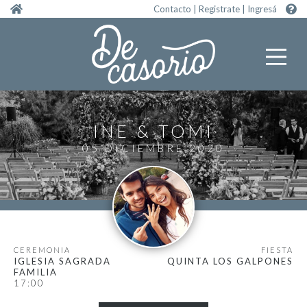
Pasar al contenido principal
Contacto
|
Registrate
|
Ingresá
INE
TOMI
05 DICIEMBRE 2020
CEREMONIA
FIESTA
IGLESIA SAGRADA
QUINTA LOS GALPONES
FAMILIA
17:00