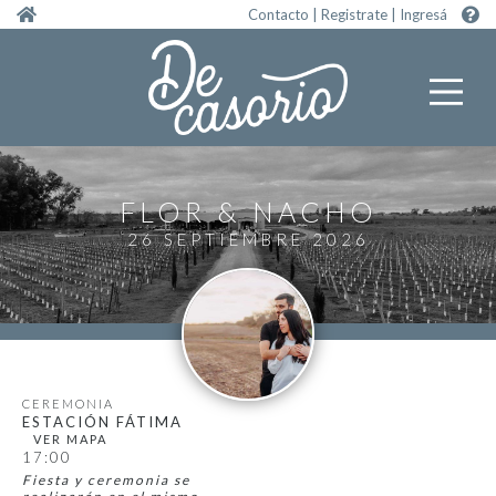
Pasar al contenido principal
Contacto
|
Registrate
|
Ingresá
FLOR
NACHO
26 SEPTIEMBRE 2026
CEREMONIA
ESTACIÓN FÁTIMA
17:00
Fiesta y ceremonia se