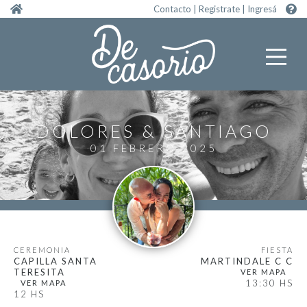
Pasar al contenido principal
Contacto
|
Registrate
|
Ingresá
DOLORES
SANTIAGO
01 FEBRERO 2025
CEREMONIA
FIESTA
CAPILLA SANTA
MARTINDALE C C
TERESITA
13:30 HS
12 HS