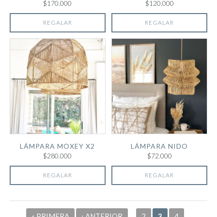
$170.000
$120.000
REGALAR
REGALAR
LÁMPARA MOXEY X2
LÁMPARA NIDO
$280.000
$72.000
REGALAR
REGALAR
Páginas
« PRIMERA
‹ ANTERIOR
…
2
3
4
…