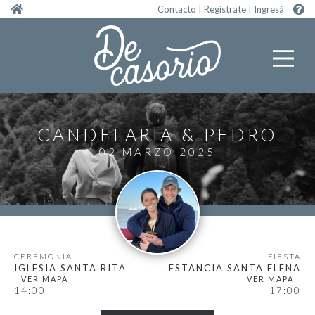
Pasar al contenido principal
Contacto
|
Registrate
|
Ingresá
CANDELARIA
PEDRO
02 MARZO 2025
CEREMONIA
FIESTA
IGLESIA SANTA RITA
ESTANCIA SANTA ELENA
14:00
17:00