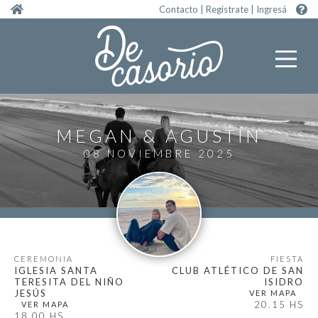
Pasar al contenido principal
Contacto
|
Registrate
|
Ingresá
MEGAN
AGUSTÍN
08 NOVIEMBRE 2025
CEREMONIA
FIESTA
IGLESIA SANTA
CLUB ATLÉTICO DE SAN
TERESITA DEL NIÑO
ISIDRO
JESÚS
20.15 HS
18.00 HS